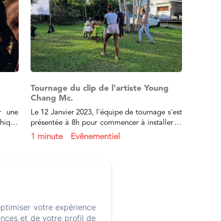
s
Tournage du clip de l'artiste Young
Chang Mc.
r une
Le 12 Janvier 2023, l'équipe de tournage s'est
thique
présentée à 8h pour commencer à installer le
ys Bas
matériel. Tous très professionnels, ils ont
1 minute
Evênementiel
relooké...
CASSIAS
ations sur les cookies
optimiser votre expérience
, Guadeloupe
nces et de votre profil de