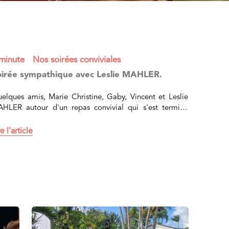
minute
Nos soirées conviviales
oirée sympathique avec Leslie MAHLER.
elques amis, Marie Christine, Gaby, Vincent et Leslie
HLER autour d'un repas convivial qui s'est terminé
en tard dans la soirée... à...
re l'article