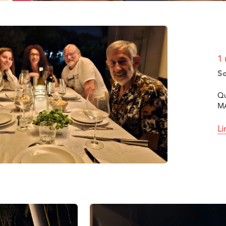
1 
S
Qu
MA
bi
Li