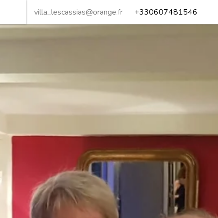
villa_lescassias@orange.fr
+330607481546