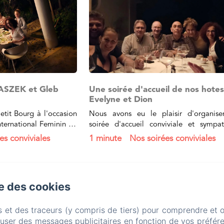
ZEK et Gleb
Une soirée d'accueil de nos hote
Evelyne et Dion
Petit Bourg à l'occasion
Nous avons eu le plaisir d'organise
nternational Feminin de
soirée d'accueil conviviale et sympa
vons eu le plaisir...
pour nos hôtes Evelyne et Dion des Pa
es conviviales
1 minute
Nos soirées conviviales
qui séjournaient...
HABITATION VILLA LES 
se des cookies
Politique de confidentialité
Informations légales
Inform
s et des traceurs (y compris de tiers) pour comprendre et 
1474 Chemin de Vernou, Petit Bourg, 97170
fuser des messages publicitaires en fonction de vos préfére